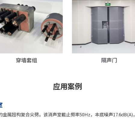
应用案例
室
属超构复合尖劈。该消声室截止频率50Hz，本底噪声17.6dB(